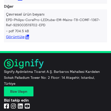
Diğer
Çevresel ürün beyanı
EPD-Philips-CorePro-LEDtube-EM-Mains-T8-COMF-1367-
Ref-929003519702-EPD
pdf 704.5 kB
Görüntüle
Signify Aydınlatma Ticaret A.Ş. Barbaros Mahallesi Kardelen
Sokak Palladium Tower No: 2 Floor: 14 Ataşehir, Istanbul,
Türkiye
Bize Ulaşın
Bizi takip edin