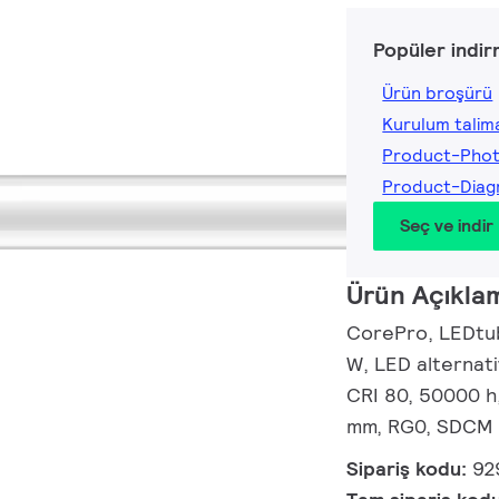
Popüler indir
Ürün broşürü
Kurulum talima
Product-Pho
Product-Dia
Seç ve indir
Ürün Açıkla
CorePro, LEDtub
W, LED alternat
CRI 80, 50000 h,
mm, RG0, SDCM 6
Sipariş kodu:
92