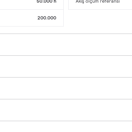
50.000 h
Akış ölçüm referansı
200.000