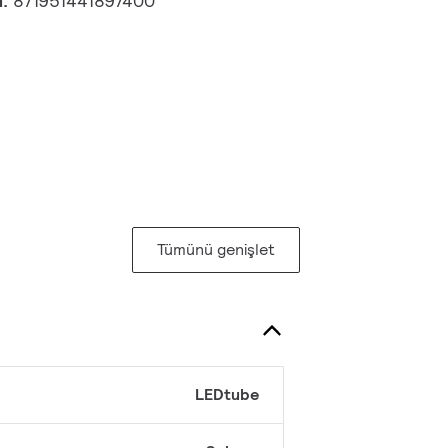
u:
871951441897400
Tümünü genişlet
LEDtube