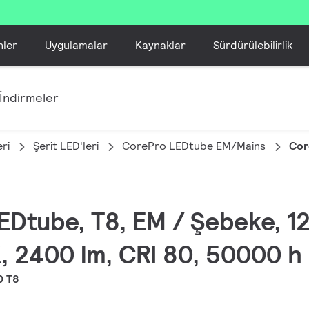
nler
Uygulamalar
Kaynaklar
Sürdürülebilirlik
İndirmeler
ri
Şerit LED'leri
CorePro LEDtube EM/Mains
Cor
LEDtube, T8, EM / Şebeke, 1
 2400 lm, CRI 80, 50000 h
0 T8