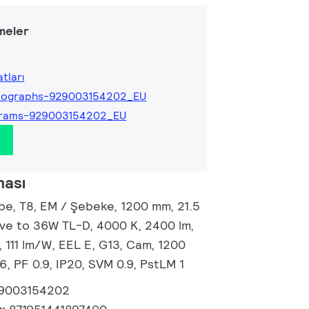
meler
tları
tographs-929003154202_EU
grams-929003154202_EU
ması
e, T8, EM / Şebeke, 1200 mm, 21.5
ive to 36W TL-D, 4000 K, 2400 lm,
 111 lm/W, EEL E, G13, Cam, 1200
, PF 0.9, IP20, SVM 0.9, PstLM 1
9003154202