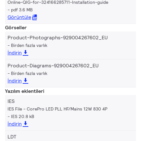
Online-QIG-for-324166285711-Installation-guide
pdf 3.6 MB
Görüntüle
Görseller
Product-Photographs-929004267602_EU
Birden fazla varlık
İndirin
Product-Diagrams-929004267602_EU
Birden fazla varlık
İndirin
Yazılım eklentileri
IES
IES File - CorePro LED PLL HF/Mains 12W 830 4P
IES 20.8 kB
İndirin
LDT