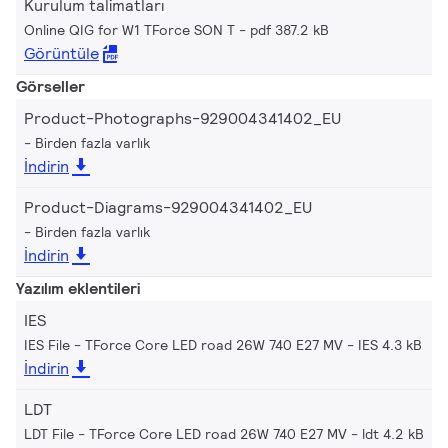
Kurulum talimatları
Online QIG for W1 TForce SON T
pdf 387.2 kB
Görüntüle
Görseller
Product-Photographs-929004341402_EU
Birden fazla varlık
İndirin
Product-Diagrams-929004341402_EU
Birden fazla varlık
İndirin
Yazılım eklentileri
IES
IES File - TForce Core LED road 26W 740 E27 MV
IES 4.3 kB
İndirin
LDT
LDT File - TForce Core LED road 26W 740 E27 MV
ldt 4.2 kB