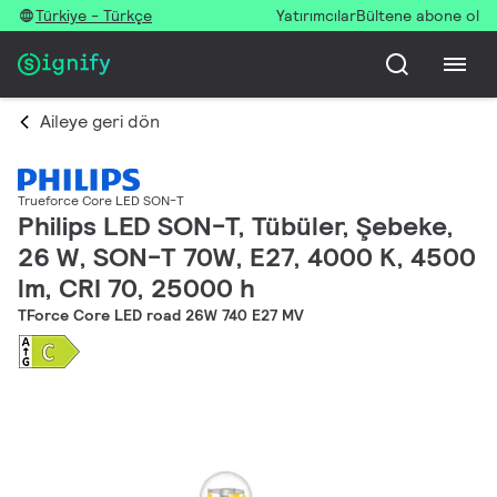
Türkiye - Türkçe
Yatırımcılar
Bültene abone ol
Aileye geri dön
Trueforce Core LED SON-T
Philips LED SON-T, Tübüler, Şebeke,
26 W, SON-T 70W, E27, 4000 K, 4500
lm, CRI 70, 25000 h
TForce Core LED road 26W 740 E27 MV