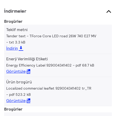
İndirmeler
Broşürler
Teklif metni
Tender text - TForce Core LED road 26W 740 E27 MV
txt 3.3 kB
İndirin
Enerji Verimliliği Etiketi
Energy Efficiency Label 929004341402
pdf 68.7 kB
Görüntüle
Ürün broşürü
Localized commercial leaflet 929004341402 tr_TR
pdf 523.2 kB
Görüntüle
Broşürler