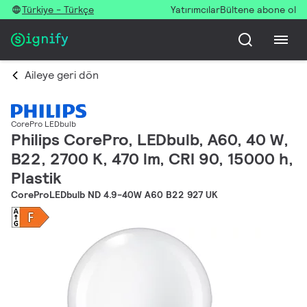
Türkiye - Türkçe
Yatırımcılar
Bültene abone ol
Aileye geri dön
CorePro LEDbulb
Philips CorePro, LEDbulb, A60, 40 W,
B22, 2700 K, 470 lm, CRI 90, 15000 h,
Plastik
CoreProLEDbulb ND 4.9-40W A60 B22 927 UK