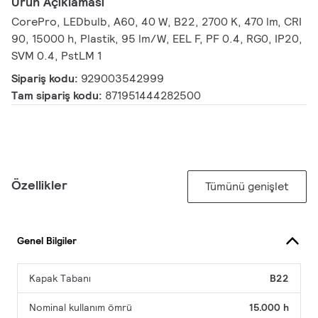
Ürün Açıklaması
CorePro, LEDbulb, A60, 40 W, B22, 2700 K, 470 lm, CRI
90, 15000 h, Plastik, 95 lm/W, EEL F, PF 0.4, RG0, IP20,
SVM 0.4, PstLM 1
Sipariş kodu:
929003542999
Tam sipariş kodu:
871951444282500
Özellikler
Tümünü genişlet
Genel Bilgiler
Kapak Tabanı
B22
Nominal kullanım ömrü
15.000 h