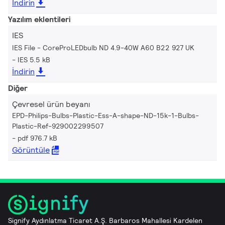
İndirin
Yazılım eklentileri
IES
IES File - CoreProLEDbulb ND 4.9-40W A60 B22 927 UK
IES 5.5 kB
İndirin
Diğer
Çevresel ürün beyanı
EPD-Philips-Bulbs-Plastic-Ess-A-shape-ND-15k-1-Bulbs-
Plastic-Ref-929002299507
pdf 976.7 kB
Görüntüle
Signify Aydınlatma Ticaret A.Ş. Barbaros Mahallesi Kardelen