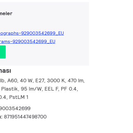
meler
tographs-929003542699_EU
grams-929003542699_EU
ması
b, A60, 40 W, E27, 3000 K, 470 lm,
 Plastik, 95 lm/W, EEL F, PF 0.4,
0.4, PstLM 1
9003542699
u:
871951447498700