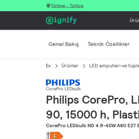
Türkiye - Türkçe
Ürü
Genel Bakış
Teknik Özellikler
Ev
Ürünler
LED ampulleri ve tüple
CorePro LEDbulb
Philips CorePro, L
90, 15000 h, Plast
CorePro LEDbulb ND 4.9-40W A60 E27 