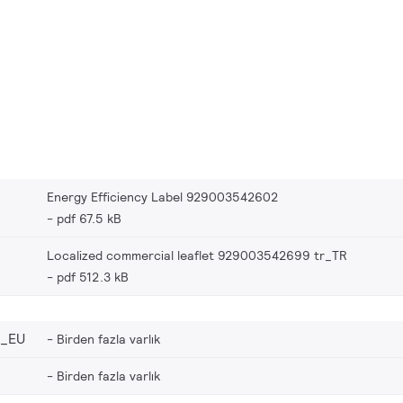
Energy Efficiency Label 929003542602
pdf 67.5 kB
Localized commercial leaflet 929003542699 tr_TR
pdf 512.3 kB
9_EU
Birden fazla varlık
Birden fazla varlık