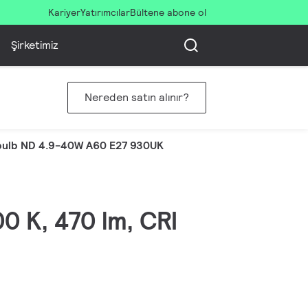
Kariyer
Yatırımcılar
Bültene abone ol
Şirketimiz
Nereden satın alınır?
ulb ND 4.9-40W A60 E27 930UK
0 K, 470 lm, CRI