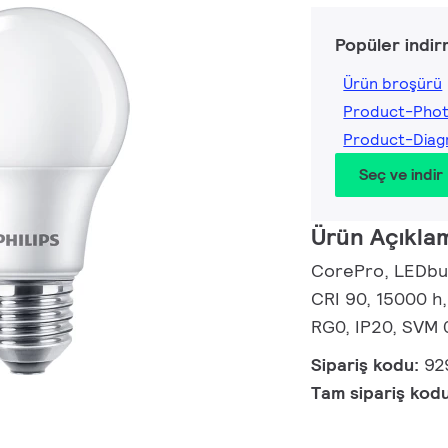
Popüler indir
Ürün broşürü
Product-Pho
Product-Dia
Seç ve indir
Ürün Açıkla
CorePro, LEDbul
CRI 90, 15000 h,
RG0, IP20, SVM 
Sipariş kodu:
92
Tam sipariş kod