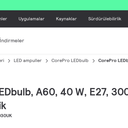
nler
Uygulamalar
Kaynaklar
Sürdürülebilirlik
İndirmeler
ri
LED ampuller
CorePro LEDbulb
CorePro LEDb
EDbulb, A60, 40 W, E27, 300
ik
930UK