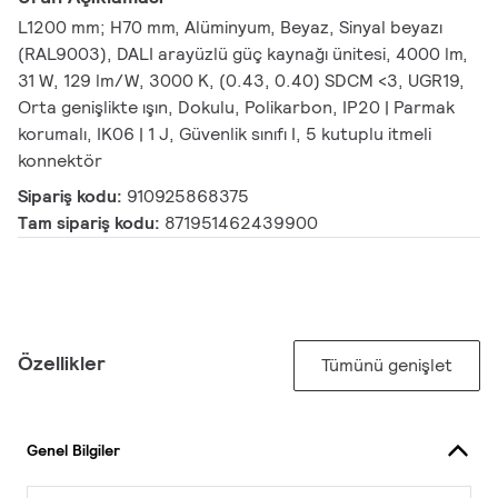
L1200 mm; H70 mm, Alüminyum, Beyaz, Sinyal beyazı
(RAL9003), DALI arayüzlü güç kaynağı ünitesi, 4000 lm,
31 W, 129 lm/W, 3000 K, (0.43, 0.40) SDCM <3, UGR19,
Orta genişlikte ışın, Dokulu, Polikarbon, IP20 | Parmak
korumalı, IK06 | 1 J, Güvenlik sınıfı I, 5 kutuplu itmeli
konnektör
Sipariş kodu:
910925868375
Tam sipariş kodu:
871951462439900
Özellikler
Tümünü genişlet
Genel Bilgiler