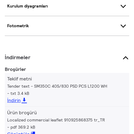
Kurulum diyagramları
Fotometrik
İndirmeler
Broşürler
Teklif metni
Tender text - SM350C 40S/830 PSD PCS L1200 WH
txt 3.4 kB
İndirin
Ürün broşürü
Localized commercial leaflet 910925868375 tr_TR
pdf 369.2 kB