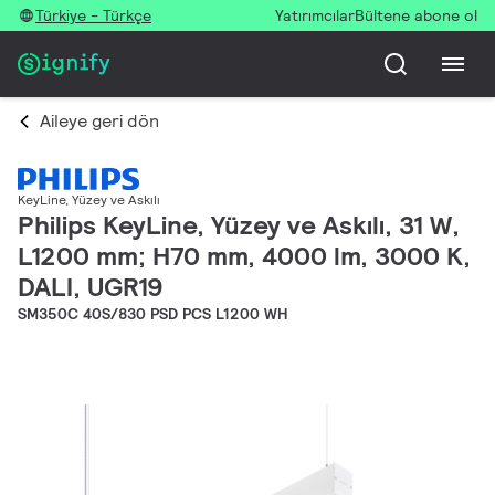
Türkiye - Türkçe
Yatırımcılar
Bültene abone ol
Aileye geri dön
KeyLine, Yüzey ve Askılı
Philips KeyLine, Yüzey ve Askılı, 31 W,
L1200 mm; H70 mm, 4000 lm, 3000 K,
DALI, UGR19
SM350C 40S/830 PSD PCS L1200 WH