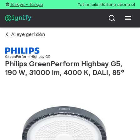
Türkiye - Türkçe
Yatırımcılar
Bültene abone ol
Aileye geri dön
GreenPerform Highbay G5
Philips GreenPerform Highbay G5,
190 W, 31000 lm, 4000 K, DALI, 85°