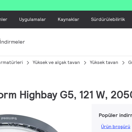
nler
Uygulamalar
Kaynaklar
Sürdürülebilirlik
İndirmeler
armatürleri
Yüksek ve alçak tavan
Yüksek tavan
G
orm Highbay G5, 121 W, 205
Popüler indir
Ürün broşürü