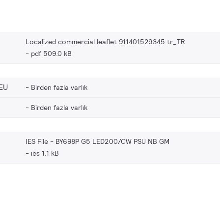
Localized commercial leaflet 911401529345 tr_TR
pdf 509.0 kB
EU
Birden fazla varlık
Birden fazla varlık
IES File - BY698P G5 LED200/CW PSU NB GM
ies 1.1 kB