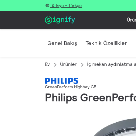
Türkiye - Türkçe
Ürü
Genel Bakış
Teknik Özellikler
Ev
Ürünler
İç mekan aydınlatma 
GreenPerform Highbay G5
Philips GreenPerf