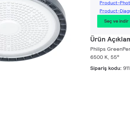
Product-Pho
Product-Diag
Seç ve indir
Ürün Açıkla
Philips GreenPe
6500 K, 55°
Sipariş kodu:
91