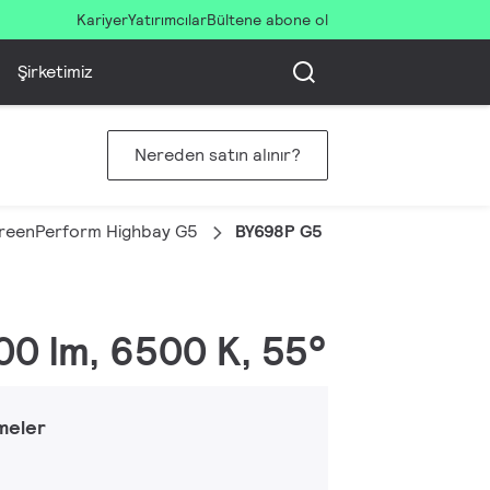
Kariyer
Yatırımcılar
Bültene abone ol
Şirketimiz
Nereden satın alınır?
reenPerform Highbay G5
BY698P G5 LED200/CW PSU N
00 lm, 6500 K, 55°
meler