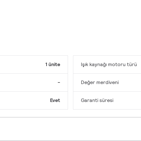
1 ünite
Işık kaynağı motoru türü
-
Değer merdiveni
Evet
Garanti süresi