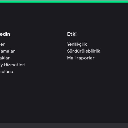
edin
Etki
ler
Yenilikçilik
lamalar
Sürdürülebilirlik
aklar
Mali raporlar
fy Hizmetleri
 bulucu