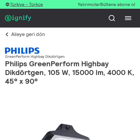
Türkiye - Türkçe
Yatırımcılar
Bültene abone ol
Aileye geri dön
GreenPerform Highbay Dikdörtgen
Philips GreenPerform Highbay
Dikdörtgen, 105 W, 15000 lm, 4000 K,
45° x 90°