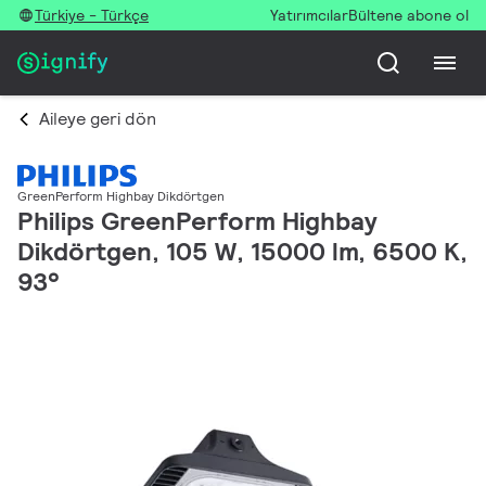
Türkiye - Türkçe
Yatırımcılar
Bültene abone ol
Aileye geri dön
GreenPerform Highbay Dikdörtgen
Philips GreenPerform Highbay
Dikdörtgen, 105 W, 15000 lm, 6500 K,
93°