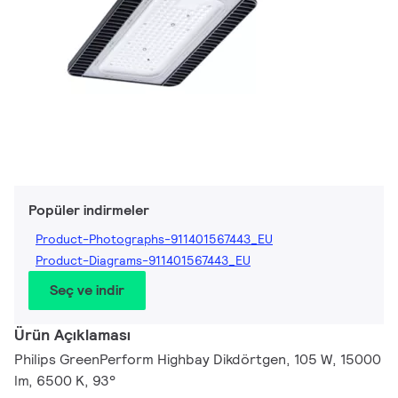
Popüler indirmeler
Product-Photographs-911401567443_EU
Product-Diagrams-911401567443_EU
Seç ve indir
Ürün Açıklaması
Philips GreenPerform Highbay Dikdörtgen, 105 W, 15000
lm, 6500 K, 93°