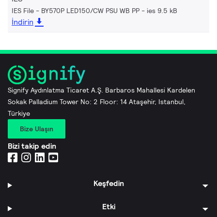
IES File - BY570P LED150/CW PSU WB PP
ies 9.5 kB
İndirin
Signify Aydınlatma Ticaret A.Ş. Barbaros Mahallesi Kardelen
Sokak Palladium Tower No: 2 Floor: 14 Ataşehir, Istanbul,
Türkiye
Bize Ulaşın
Bizi takip edin
Keşfedin
Etki