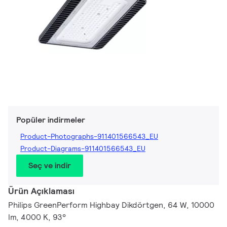
Popüler indirmeler
Product-Photographs-911401566543_EU
Product-Diagrams-911401566543_EU
Seç ve indir
Ürün Açıklaması
Philips GreenPerform Highbay Dikdörtgen, 64 W, 10000
lm, 4000 K, 93°