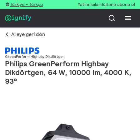
Türkiye - Türkçe
Yatırımcılar
Bültene abone ol
Aileye geri dön
GreenPerform Highbay Dikdörtgen
Philips GreenPerform Highbay
Dikdörtgen, 64 W, 10000 lm, 4000 K,
93°