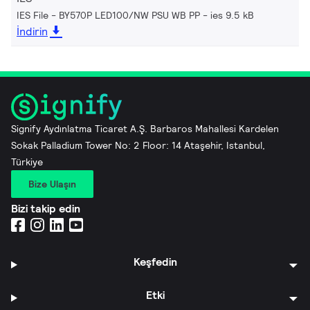
IES File - BY570P LED100/NW PSU WB PP
ies 9.5 kB
İndirin
Signify Aydınlatma Ticaret A.Ş. Barbaros Mahallesi Kardelen
Sokak Palladium Tower No: 2 Floor: 14 Ataşehir, Istanbul,
Türkiye
Bize Ulaşın
Bizi takip edin
Keşfedin
Etki