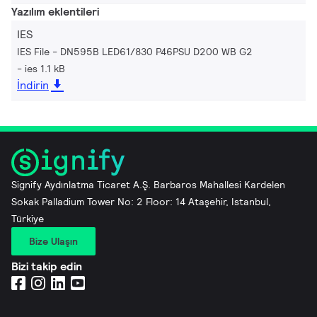
Yazılım eklentileri
IES
IES File - DN595B LED61/830 P46PSU D200 WB G2
ies 1.1 kB
İndirin
Signify Aydınlatma Ticaret A.Ş. Barbaros Mahallesi Kardelen
Sokak Palladium Tower No: 2 Floor: 14 Ataşehir, Istanbul,
Türkiye
Bize Ulaşın
Bizi takip edin