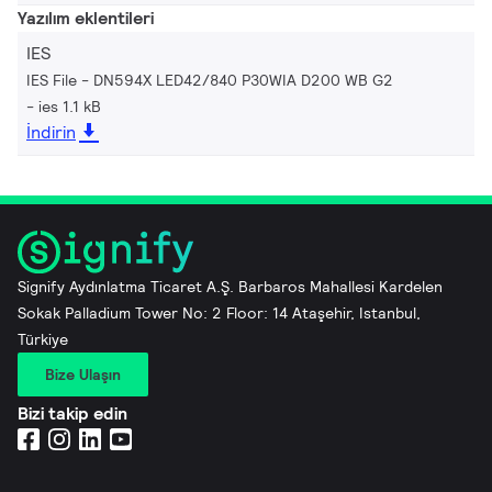
Yazılım eklentileri
IES
IES File - DN594X LED42/840 P30WIA D200 WB G2
ies 1.1 kB
İndirin
Signify Aydınlatma Ticaret A.Ş. Barbaros Mahallesi Kardelen
Sokak Palladium Tower No: 2 Floor: 14 Ataşehir, Istanbul,
Türkiye
Bize Ulaşın
Bizi takip edin