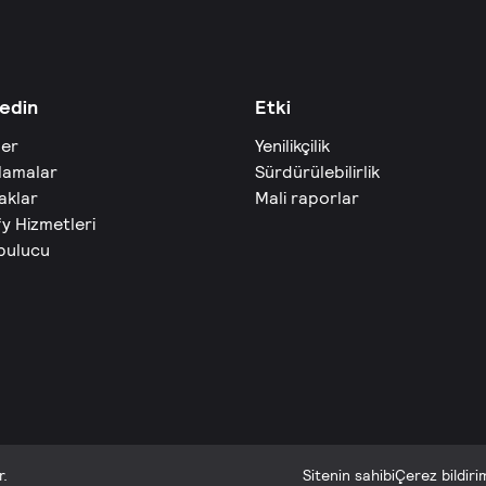
edin
Etki
ler
Yenilikçilik
lamalar
Sürdürülebilirlik
aklar
Mali raporlar
fy Hizmetleri
 bulucu
r.
Sitenin sahibi
Çerez bildiri