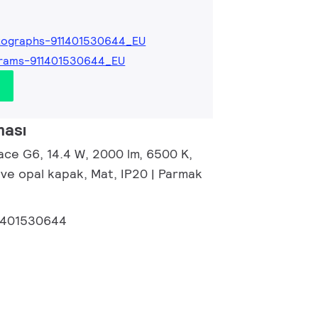
tographs-911401530644_EU
grams-911401530644_EU
ması
ace G6, 14.4 W, 2000 lm, 6500 K,
 ve opal kapak, Mat, IP20 | Parmak
1401530644