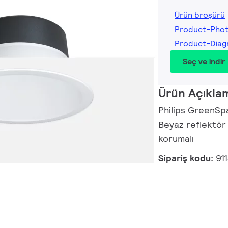
Ürün broşürü
Product-Pho
Product-Dia
Seç ve indir
Ürün Açıkla
Philips GreenSp
Beyaz reflektör
korumalı
Sipariş kodu:
91