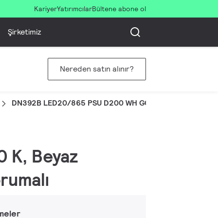
Kariyer
Yatırımcılar
Bültene abone ol
Şirketimiz
Nereden satın alınır?
DN392B LED20/865 PSU D200 WH GCG2HE
0 K, Beyaz
orumalı
meler