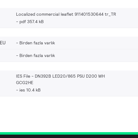
Localized commercial leaflet 911401530644 tr_TR
pdf 357.4 kB
_EU
Birden fazla varlık
Birden fazla varlık
IES File - DN392B LED20/865 PSU D200 WH
GCG2HE
ies 10.4 kB