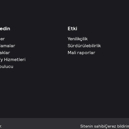
edin
Etki
ler
Yenilikçilik
lamalar
Sürdürülebilirlik
aklar
Mali raporlar
fy Hizmetleri
 bulucu
r.
Sitenin sahibi
Çerez bildiri