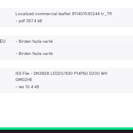
Localized commercial leaflet 911401530244 tr_TR
pdf 357.4 kB
_EU
Birden fazla varlık
Birden fazla varlık
IES File - DN392B LED20/830 P14PSU D200 WH
GMG2HE
ies 10.4 kB