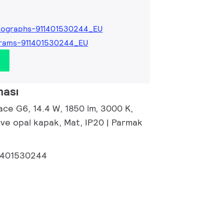
tographs-911401530244_EU
grams-911401530244_EU
ması
ace G6, 14.4 W, 1850 lm, 3000 K,
 ve opal kapak, Mat, IP20 | Parmak
1401530244