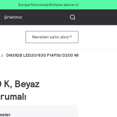
Kariyer
Yatırımcılar
Bültene abone ol
Şirketimiz
Nereden satın alınır?
DN392B LED20/830 P14PSU D200 WH GMG2HE
 K, Beyaz
orumalı
meler