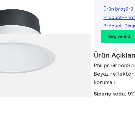
Ürün broşürü
Product-Pho
Product-Dia
Seç ve indir
Ürün Açıkla
Philips GreenSp
Beyaz reflektör
korumalı
Sipariş kodu:
91