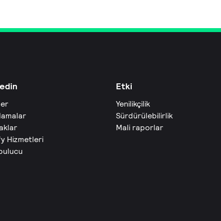
edin
Etki
ler
Yenilikçilik
lamalar
Sürdürülebilirlik
aklar
Mali raporlar
fy Hizmetleri
 bulucu