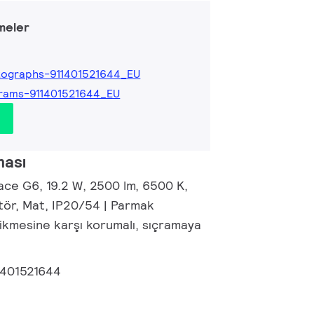
meler
ographs-911401521644_EU
rams-911401521644_EU
ması
ace G6, 19.2 W, 2500 lm, 6500 K,
tör, Mat, IP20/54 | Parmak
rikmesine karşı korumalı, sıçramaya
1401521644