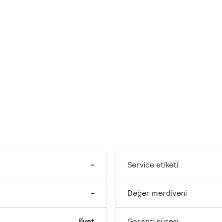
-
Service etiketi
-
Değer merdiveni
Evet
Garanti süresi