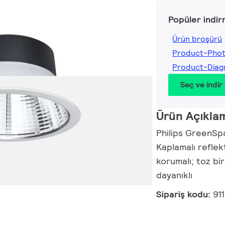
Popüler indir
Ürün broşürü
Product-Phot
Product-Diag
Seç ve indir
Ürün Açıkla
Philips GreenSp
Kaplamalı reflek
korumalı; toz bi
dayanıklı
Sipariş kodu:
91