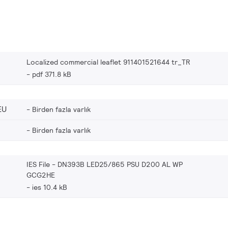
Localized commercial leaflet 911401521644 tr_TR
pdf 371.8 kB
EU
Birden fazla varlık
Birden fazla varlık
IES File - DN393B LED25/865 PSU D200 AL WP
GCG2HE
ies 10.4 kB