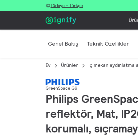
Türkiye - Türkçe
Ürü
Genel Bakış
Teknik Özellikler
Ev
Ürünler
İç mekan aydınlatma 
GreenSpace G6
Philips GreenSpac
reflektör, Mat, IP
korumalı, sıçramay