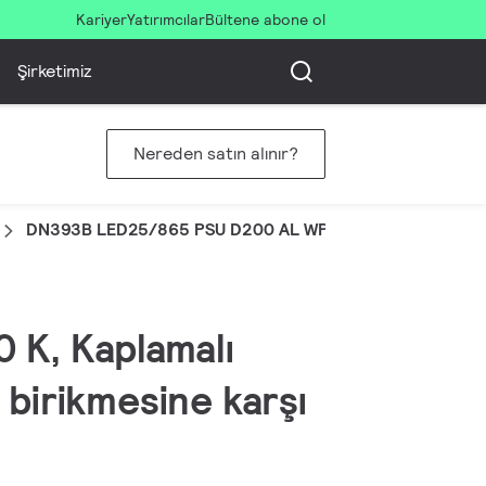
Kariyer
Yatırımcılar
Bültene abone ol
Şirketimiz
Nereden satın alınır?
DN393B LED25/865 PSU D200 AL WP GCG2HE
 K, Kaplamalı
 birikmesine karşı