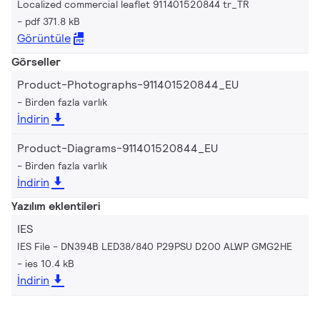
Localized commercial leaflet 911401520844 tr_TR
pdf 371.8 kB
Görüntüle
Görseller
Product-Photographs-911401520844_EU
Birden fazla varlık
İndirin
Product-Diagrams-911401520844_EU
Birden fazla varlık
İndirin
Yazılım eklentileri
IES
IES File - DN394B LED38/840 P29PSU D200 ALWP GMG2HE
ies 10.4 kB
İndirin