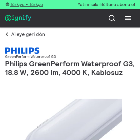
Türkiye - Türkçe
Yatırımcılar
Bültene abone ol
Aileye geri dön
GreenPerform Waterproof G3
Philips GreenPerform Waterproof G3,
18.8 W, 2600 lm, 4000 K, Kablosuz