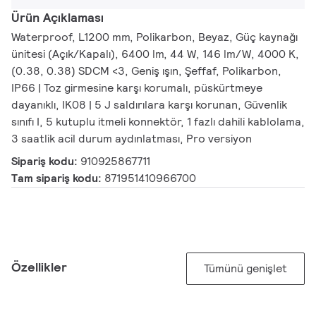
Ürün Açıklaması
Waterproof, L1200 mm, Polikarbon, Beyaz, Güç kaynağı
ünitesi (Açık/Kapalı), 6400 lm, 44 W, 146 lm/W, 4000 K,
(0.38, 0.38) SDCM <3, Geniş ışın, Şeffaf, Polikarbon,
IP66 | Toz girmesine karşı korumalı, püskürtmeye
dayanıklı, IK08 | 5 J saldırılara karşı korunan, Güvenlik
sınıfı I, 5 kutuplu itmeli konnektör, 1 fazlı dahili kablolama,
3 saatlik acil durum aydınlatması, Pro versiyon
Sipariş kodu:
910925867711
Tam sipariş kodu:
871951410966700
Özellikler
Tümünü genişlet