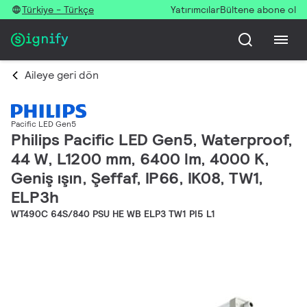
Türkiye - Türkçe
Yatırımcılar
Bültene abone ol
Aileye geri dön
Pacific LED Gen5
Philips Pacific LED Gen5, Waterproof,
44 W, L1200 mm, 6400 lm, 4000 K,
Geniş ışın, Şeffaf, IP66, IK08, TW1,
ELP3h
WT490C 64S/840 PSU HE WB ELP3 TW1 PI5 L1