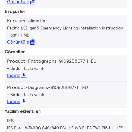
Görüntüle
Broşürler
Kurulum talimatları
Pacific LED gen5 Emergency Lighting Installation instruction
pdf 1.7 MB
Görüntüle
Görseller
Product-Photographs-910925867711_EU
Birden fazla varlık
İndirin
Product-Diagrams-910925867711_EU
Birden fazla varlık
İndirin
Yazılım eklentileri
IES
IES File - WT490C 64S/840 PSU HE WB ELP3 TW1 PI5 L1
IES