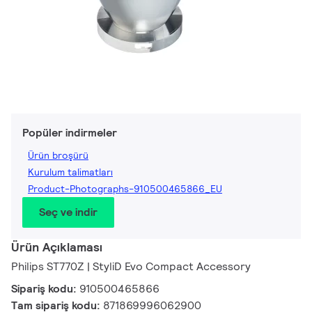
Popüler indirmeler
Ürün broşürü
Kurulum talimatları
Product-Photographs-910500465866_EU
Seç ve indir
Ürün Açıklaması
Philips ST770Z | StyliD Evo Compact Accessory
Sipariş kodu:
910500465866
Tam sipariş kodu:
871869996062900