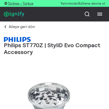
Türkiye - Türkçe
Yatırımcılar
Bültene abone ol
Aileye geri dön
Philips ST770Z | StyliD Evo Compact
Accessory