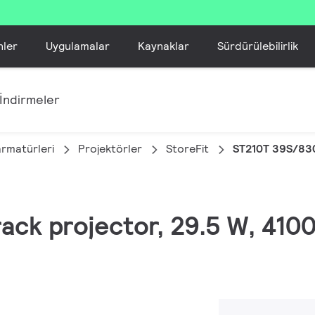
nler
Uygulamalar
Kaynaklar
Sürdürülebilirlik
İndirmeler
armatürleri
Projektörler
StoreFit
ST210T 39S/83
Track projector, 29.5 W, 410