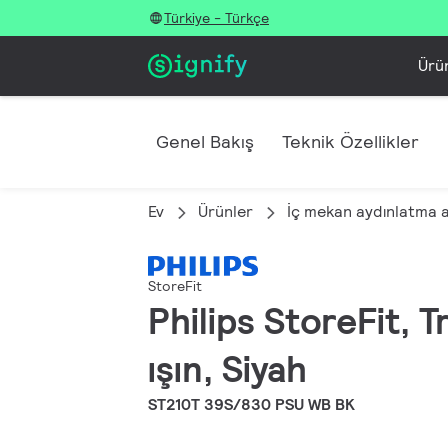
Türkiye - Türkçe
Ürü
Genel Bakış
Teknik Özellikler
Ev
Ürünler
İç mekan aydınlatma 
StoreFit
Philips StoreFit, 
ışın, Siyah
ST210T 39S/830 PSU WB BK