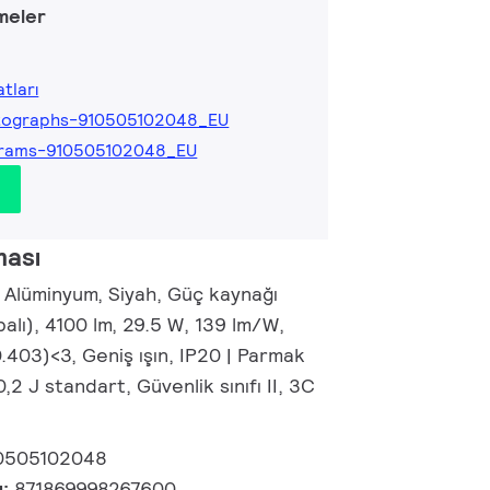
meler
tları
tographs-910505102048_EU
grams-910505102048_EU
ması
 Alüminyum, Siyah, Güç kaynağı
palı), 4100 lm, 29.5 W, 139 lm/W,
.403)<3, Geniş ışın, IP20 | Parmak
0,2 J standart, Güvenlik sınıfı II, 3C
0505102048
u:
871869998267600