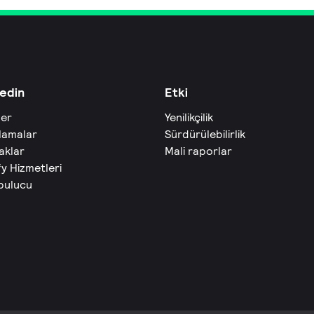
edin
Etki
ler
Yenilikçilik
lamalar
Sürdürülebilirlik
aklar
Mali raporlar
fy Hizmetleri
 bulucu