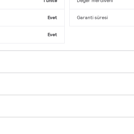
1 ünite
Değer merdiveni
Evet
Garanti süresi
Evet