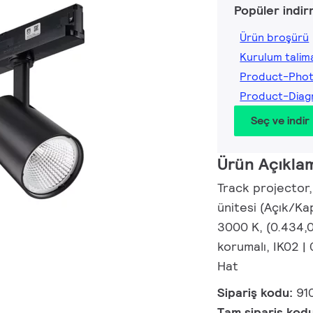
Popüler indir
Ürün broşürü
Kurulum talima
Product-Pho
Product-Dia
Seç ve indir
Ürün Açıkla
Track projector,
ünitesi (Açık/Ka
3000 K, (0.434,0
korumalı, IK02 | 
Hat
Sipariş kodu:
91
Tam sipariş kod