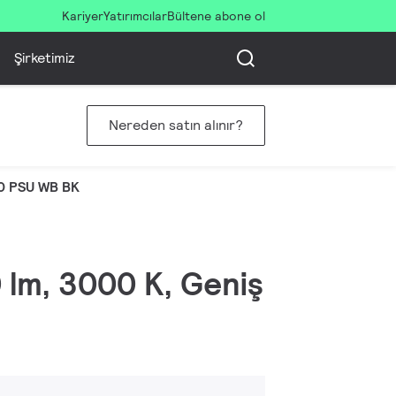
Kariyer
Yatırımcılar
Bültene abone ol
Şirketimiz
Nereden satın alınır?
0 PSU WB BK
0 lm, 3000 K, Geniş