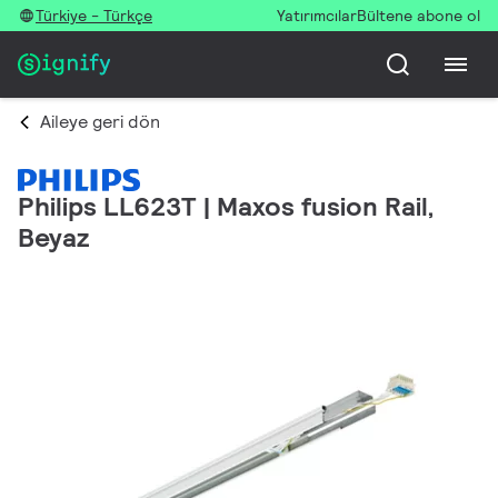
Türkiye - Türkçe
Yatırımcılar
Bültene abone ol
Aileye geri dön
Philips LL623T | Maxos fusion Rail,
Beyaz