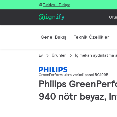
Türkiye - Türkçe
Ürü
Genel Bakış
Teknik Özellikler
Ev
Ürünler
İç mekan aydınlatma 
GreenPerform ultra verimli panel RC199B
Philips GreenPerf
940 nötr beyaz, I