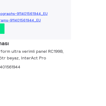
tographs-911401561944_EU
rams-911401561944_EU
ması
form ultra verimli panel RC199B,
ötr beyaz, InterAct Pro
1401561944