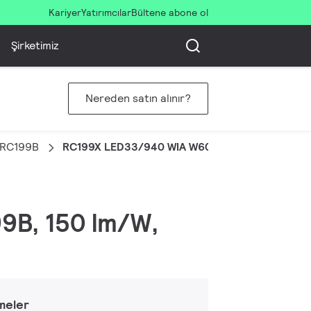
Kariyer
Yatırımcılar
Bültene abone ol
Şirketimiz
Nereden satın alınır?
l RC199B
RC199X LED33/940 WIA W60L60 OC UE CN
99B, 150 lm/W,
meler