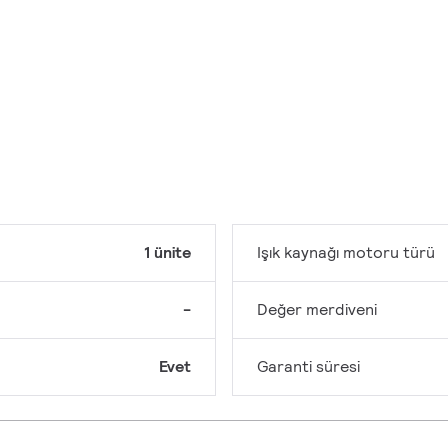
1 ünite
Işık kaynağı motoru türü
-
Değer merdiveni
Evet
Garanti süresi