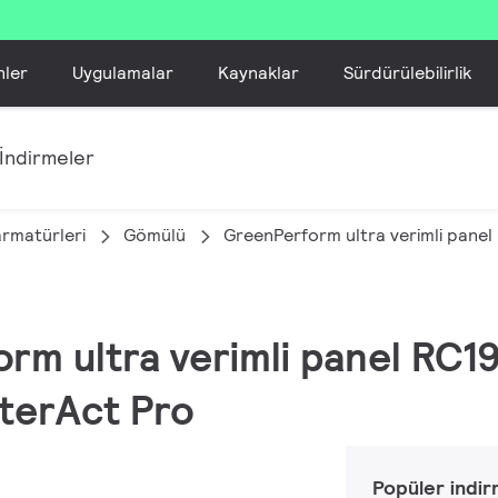
nler
Uygulamalar
Kaynaklar
Sürdürülebilirlik
İndirmeler
armatürleri
Gömülü
GreenPerform ultra verimli pane
orm ultra verimli panel RC1
nterAct Pro
Popüler indir