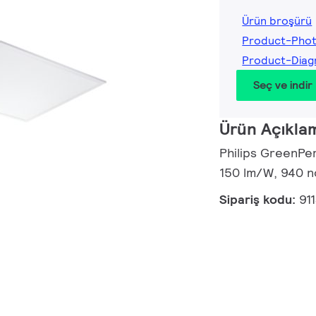
Ürün broşürü
Product-Pho
Product-Diag
Seç ve indir
Ürün Açıkla
Philips GreenPer
150 lm/W, 940 n
Sipariş kodu:
91