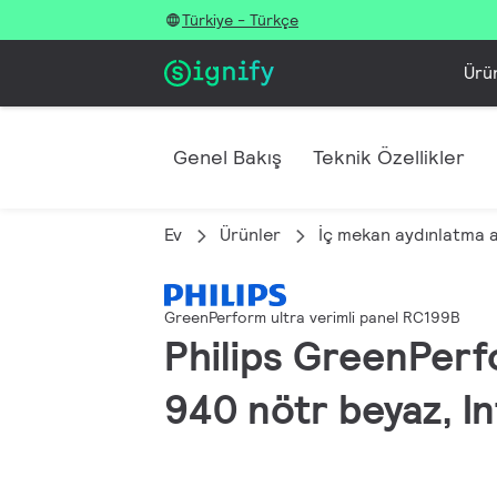
Türkiye - Türkçe
Ürü
Genel Bakış
Teknik Özellikler
Ev
Ürünler
İç mekan aydınlatma 
GreenPerform ultra verimli panel RC199B
Philips GreenPerf
940 nötr beyaz, I