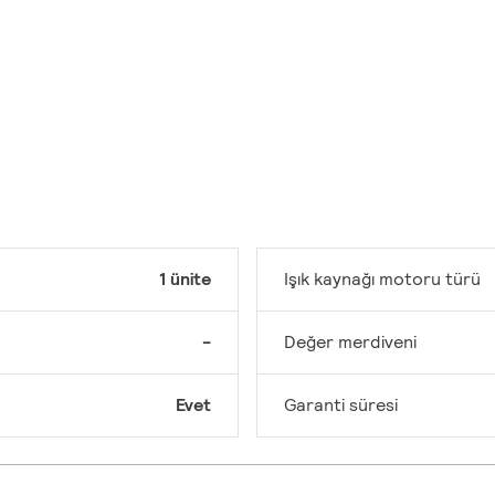
1 ünite
Işık kaynağı motoru türü
-
Değer merdiveni
Evet
Garanti süresi