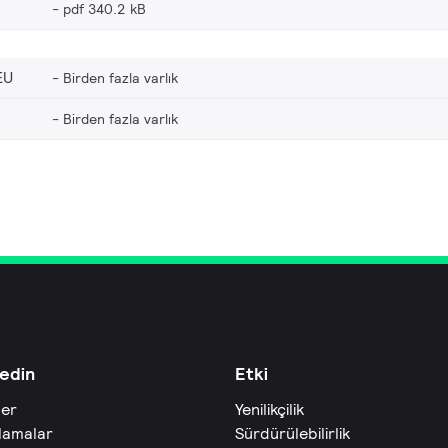
pdf 340.2 kB
EU
Birden fazla varlık
Birden fazla varlık
edin
Etki
ler
Yenilikçilik
lamalar
Sürdürülebilirlik