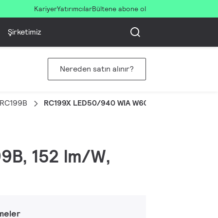
Kariyer
Yatırımcılar
Bültene abone ol
Şirketimiz
Nereden satın alınır?
l RC199B
RC199X LED50/940 WIA W60L120 OC CAU UE
99B, 152 lm/W,
meler