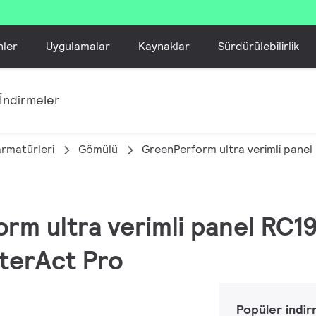
nler
Uygulamalar
Kaynaklar
Sürdürülebilirlik
İndirmeler
armatürleri
Gömülü
GreenPerform ultra verimli pane
orm ultra verimli panel RC1
nterAct Pro
Popüler indir