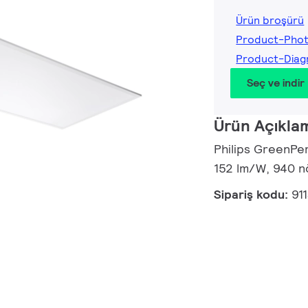
Ürün broşürü
Product-Phot
Product-Diag
Seç ve indir
Ürün Açıkla
Philips GreenPer
152 lm/W, 940 n
Sipariş kodu:
91