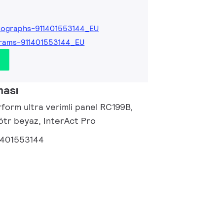
ographs-911401553144_EU
rams-911401553144_EU
ması
form ultra verimli panel RC199B,
ötr beyaz, InterAct Pro
1401553144