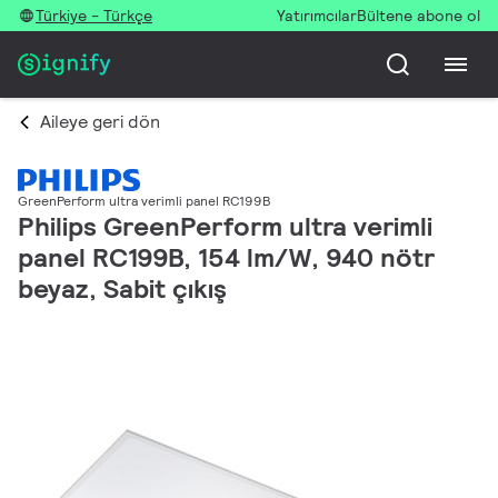
Türkiye - Türkçe
Yatırımcılar
Bültene abone ol
Aileye geri dön
GreenPerform ultra verimli panel RC199B
Philips GreenPerform ultra verimli
panel RC199B, 154 lm/W, 940 nötr
beyaz, Sabit çıkış