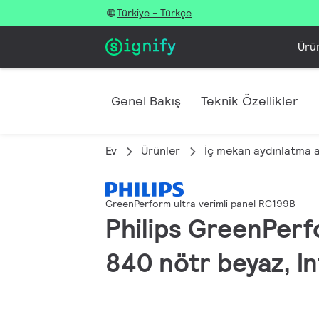
Türkiye - Türkçe
Ürü
Genel Bakış
Teknik Özellikler
Ev
Ürünler
İç mekan aydınlatma 
GreenPerform ultra verimli panel RC199B
Philips GreenPerf
840 nötr beyaz, I