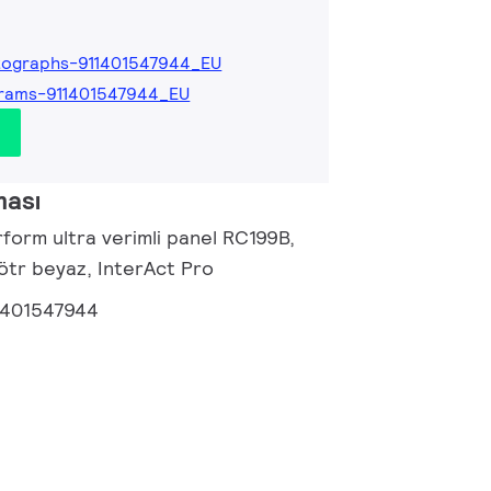
tographs-911401547944_EU
rams-911401547944_EU
ması
form ultra verimli panel RC199B,
ötr beyaz, InterAct Pro
1401547944