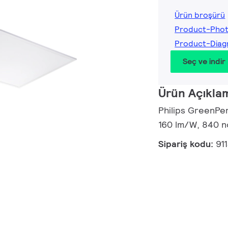
Ürün broşürü
Product-Pho
Product-Diag
Seç ve indir
Ürün Açıkla
Philips GreenPer
160 lm/W, 840 n
Sipariş kodu:
91