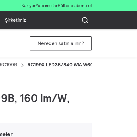
Kariyer
Yatırımcılar
Bültene abone ol
Şirketimiz
Nereden satın alınır?
l RC199B
RC199X LED35/840 WIA W60L60 OC UE
99B, 160 lm/W,
meler