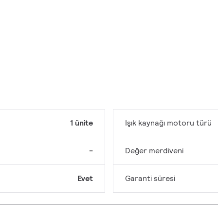
1 ünite
Işık kaynağı motoru türü
-
Değer merdiveni
Evet
Garanti süresi