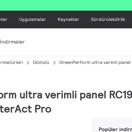
nler
Uygulamalar
Kaynaklar
Sürdürülebilirlik
İndirmeler
armatürleri
Gömülü
GreenPerform ultra verimli pane
orm ultra verimli panel RC1
nterAct Pro
Popüler indir