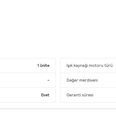
1 ünite
Işık kaynağı motoru türü
-
Değer merdiveni
Evet
Garanti süresi