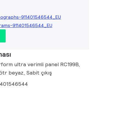
tographs-911401546544_EU
grams-911401546544_EU
ması
form ultra verimli panel RC199B,
tr beyaz, Sabit çıkış
1401546544