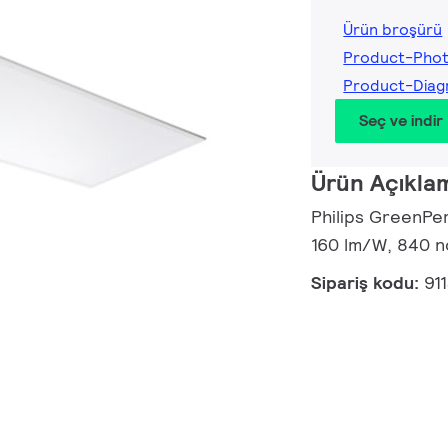
Ürün broşürü
Product-Pho
Product-Dia
Seç ve indir
Ürün Açıkla
Philips GreenPer
160 lm/W, 840 nö
Sipariş kodu:
91