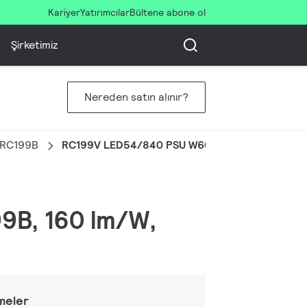
Kariyer
Yatırımcılar
Bültene abone ol
Şirketimiz
Nereden satın alınır?
l RC199B
RC199V LED54/840 PSU W60L120 OC UE
99B, 160 lm/W,
meler