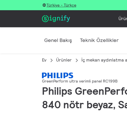
Türkiye - Türkçe
Ürü
Genel Bakış
Teknik Özellikler
Ev
Ürünler
İç mekan aydınlatma 
GreenPerform ultra verimli panel RC199B
Philips GreenPerf
840 nötr beyaz, Sa