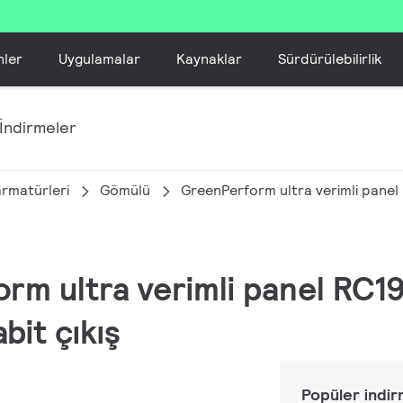
nler
Uygulamalar
Kaynaklar
Sürdürülebilirlik
İndirmeler
armatürleri
Gömülü
GreenPerform ultra verimli pane
orm ultra verimli panel RC1
bit çıkış
Popüler indir