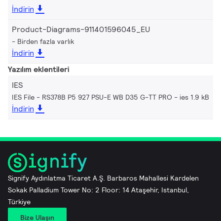
İndirin
Product-Diagrams-911401596045_EU
Birden fazla varlık
İndirin
Yazılım eklentileri
IES
IES File - RS378B P5 927 PSU-E WB D35 G-TT PRO
ies 1.9 kB
İndirin
Signify Aydınlatma Ticaret A.Ş. Barbaros Mahallesi Kardelen
Sokak Palladium Tower No: 2 Floor: 14 Ataşehir, Istanbul,
Türkiye
Bize Ulaşın