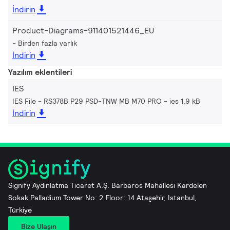
İndirin
Product-Diagrams-911401521446_EU
Birden fazla varlık
İndirin
Yazılım eklentileri
IES
IES File - RS378B P29 PSD-TNW MB M70 PRO
ies 1.9 kB
İndirin
Signify Aydınlatma Ticaret A.Ş. Barbaros Mahallesi Kardelen
Sokak Palladium Tower No: 2 Floor: 14 Ataşehir, Istanbul,
Türkiye
Bize Ulaşın