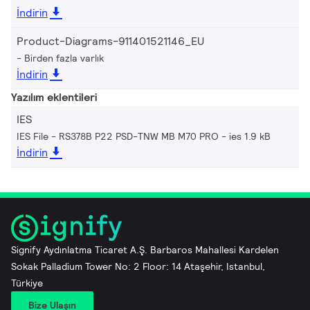
İndirin
Product-Diagrams-911401521146_EU
Birden fazla varlık
İndirin
Yazılım eklentileri
IES
IES File - RS378B P22 PSD-TNW MB M70 PRO
ies 1.9 kB
İndirin
Signify Aydınlatma Ticaret A.Ş. Barbaros Mahallesi Kardelen
Sokak Palladium Tower No: 2 Floor: 14 Ataşehir, Istanbul,
Türkiye
Bize Ulaşın