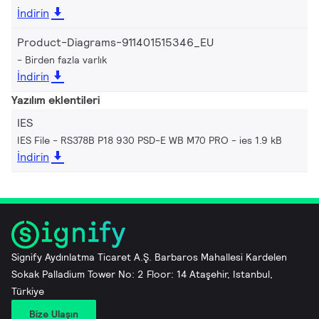
İndirin
Product-Diagrams-911401515346_EU
Birden fazla varlık
İndirin
Yazılım eklentileri
IES
IES File - RS378B P18 930 PSD-E WB M70 PRO
ies 1.9 kB
İndirin
Signify Aydınlatma Ticaret A.Ş. Barbaros Mahallesi Kardelen
Sokak Palladium Tower No: 2 Floor: 14 Ataşehir, Istanbul,
Türkiye
Bize Ulaşın