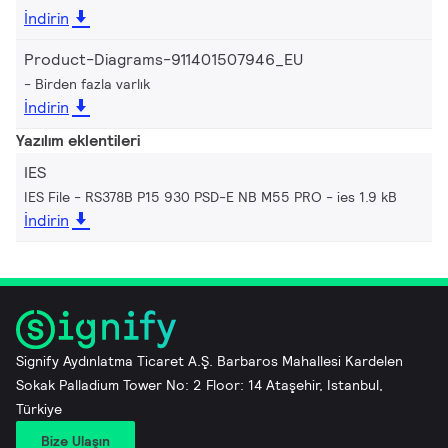
İndirin
Product-Diagrams-911401507946_EU
Birden fazla varlık
İndirin
Yazılım eklentileri
IES
IES File - RS378B P15 930 PSD-E NB M55 PRO
ies 1.9 kB
İndirin
Signify Aydınlatma Ticaret A.Ş. Barbaros Mahallesi Kardelen
Sokak Palladium Tower No: 2 Floor: 14 Ataşehir, Istanbul,
Türkiye
Bize Ulaşın