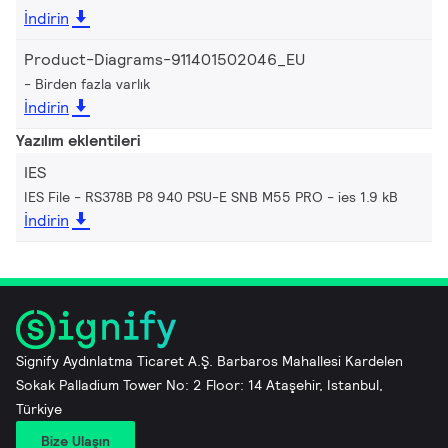
İndirin
Product-Diagrams-911401502046_EU
Birden fazla varlık
İndirin
Yazılım eklentileri
IES
IES File - RS378B P8 940 PSU-E SNB M55 PRO
ies 1.9 kB
İndirin
Signify Aydınlatma Ticaret A.Ş. Barbaros Mahallesi Kardelen
Sokak Palladium Tower No: 2 Floor: 14 Ataşehir, Istanbul,
Türkiye
Bize Ulaşın