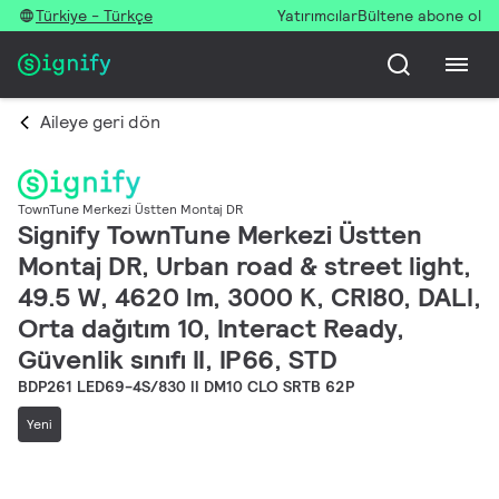
Türkiye - Türkçe
Yatırımcılar
Bültene abone ol
Aileye geri dön
TownTune Merkezi Üstten Montaj DR
Signify TownTune Merkezi Üstten
Montaj DR, Urban road & street light,
49.5 W, 4620 lm, 3000 K, CRI80, DALI,
Orta dağıtım 10, Interact Ready,
Güvenlik sınıfı II, IP66, STD
BDP261 LED69-4S/830 II DM10 CLO SRTB 62P
Yeni