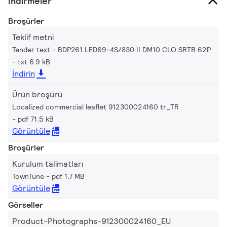
İndirmeler
Broşürler
Teklif metni
Tender text - BDP261 LED69-4S/830 II DM10 CLO SRTB 62P
txt 6.9 kB
İndirin
Ürün broşürü
Localized commercial leaflet 912300024160 tr_TR
pdf 71.5 kB
Görüntüle
Broşürler
Kurulum talimatları
TownTune
pdf 1.7 MB
Görüntüle
Görseller
Product-Photographs-912300024160_EU