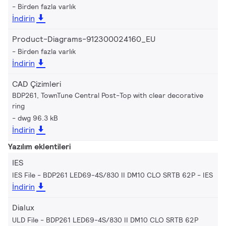
Birden fazla varlık
İndirin
Product-Diagrams-912300024160_EU
Birden fazla varlık
İndirin
CAD Çizimleri
BDP261, TownTune Central Post-Top with clear decorative
ring
dwg 96.3 kB
İndirin
Yazılım eklentileri
IES
IES File - BDP261 LED69-4S/830 II DM10 CLO SRTB 62P
IES
İndirin
Dialux
ULD File - BDP261 LED69-4S/830 II DM10 CLO SRTB 62P