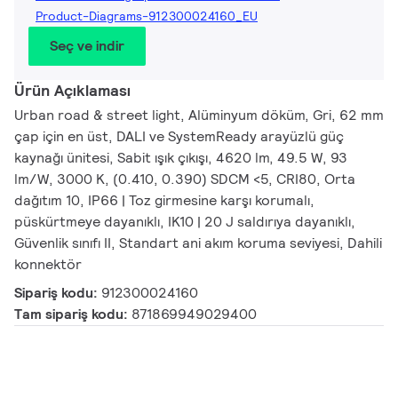
Product-Diagrams-912300024160_EU
Seç ve indir
Ürün Açıklaması
Urban road & street light, Alüminyum döküm, Gri, 62 mm
çap için en üst, DALI ve SystemReady arayüzlü güç
kaynağı ünitesi, Sabit ışık çıkışı, 4620 lm, 49.5 W, 93
lm/W, 3000 K, (0.410, 0.390) SDCM <5, CRI80, Orta
dağıtım 10, IP66 | Toz girmesine karşı korumalı,
püskürtmeye dayanıklı, IK10 | 20 J saldırıya dayanıklı,
Güvenlik sınıfı II, Standart ani akım koruma seviyesi, Dahili
konnektör
Sipariş kodu:
912300024160
Tam sipariş kodu:
871869949029400