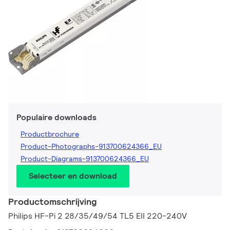
Populaire downloads
Productbrochure
Product-Photographs-913700624366_EU
Product-Diagrams-913700624366_EU
Selecteer en download
Productomschrijving
Philips HF-Pi 2 28/35/49/54 TL5 EII 220-240V