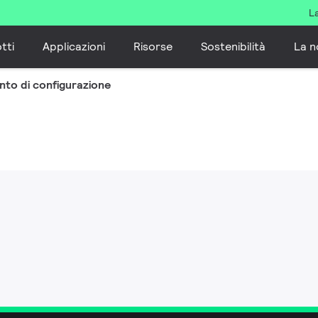
L
tti
Applicazioni
Risorse
Sostenibilità
La n
to di configurazione