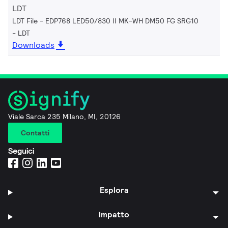
LDT
LDT File - EDP768 LED50/830 II MK-WH DM50 FG SRG10
LDT
Downloads
Viale Sarca 235 Milano, MI, 20126
Contatti
Seguici
Esplora
Impatto