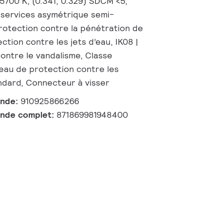
5700 K, (0.341, 0.329) SDCM <5,
-services asymétrique semi-
 Protection contre la pénétration de
ction contre les jets d’eau, IK08 |
contre le vandalisme, Classe
veau de protection contre les
ndard, Connecteur à visser
ande:
910925866266
nde complet:
871869981948400