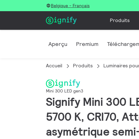
Belgique - Français
Produits
Aperçu
Premium
Télécharge
Accueil
Produits
Luminaires pour
Mini 300 LED gen3
Signify Mini 300 L
5700 K, CRI70, At
asymétrique semi-