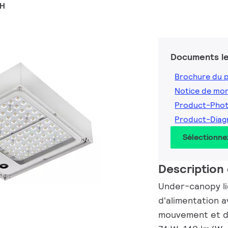
PH
Documents le
Brochure du 
Notice de mo
Product-Pho
Product-Dia
Sélectionne
Description 
Under-canopy lig
d'alimentation 
mouvement et de