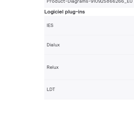
Product-Diagrams-910925866266_EU
Logiciel plug-ins
IES
Dialux
Relux
LDT