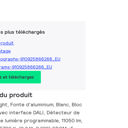
s plus téléchargés
produit
ntage
tographs-910925866266_EU
grams-910925866266_EU
z et téléchargez
du produit
ht, Fonte d’aluminium, Blanc, Bloc
avec interface DALI, Détecteur de
 lumière programmable, 11050 lm,