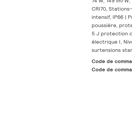
74 W, 149 lm/W, 
CRI70, Stations
intensif, IP66 |
poussière, prote
5 J protection 
électrique I, Ni
surtensions sta
Code de comm
Code de comma