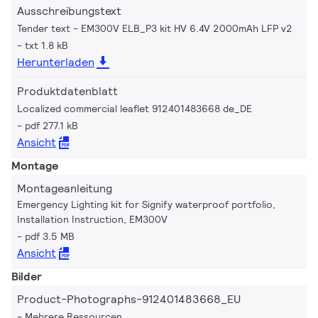
Ausschreibungstext
Tender text - EM300V ELB_P3 kit HV 6.4V 2000mAh LFP v2
txt 1.8 kB
Herunterladen
Produktdatenblatt
Localized commercial leaflet 912401483668 de_DE
pdf 277.1 kB
Ansicht
Montage
Montageanleitung
Emergency Lighting kit for Signify waterproof portfolio,
Installation Instruction, EM300V
pdf 3.5 MB
Ansicht
Bilder
Product-Photographs-912401483668_EU
Mehrere Ressourcen