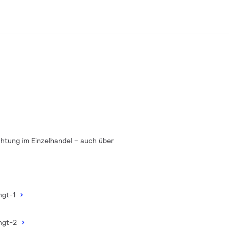
chtung im Einzelhandel – auch über
mngt-1
mngt-2