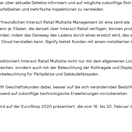
lbar über aktuelle Defekte informiert und auf mögliche zukünftige St
usfallzeiten und mehrfache Inspektionen zu vermeiden.
freundlichen Interact Retail Multisite Management ist eine zentrale
 je. Filialen, die derzeit über Interact Retail verfügen, können pro
den, indem das Gateway des Ladens durch eines ersetzt wird, das e
 Cloud herstellen kann. Signify bietet Kunden mit einem installierten 
tioniert Interact Retail Multisite nicht nur mit dem allgemeinen Lic
eichen, sondern auch mit der Beleuchtung der Kühlregale und Display
enbeleuchtung für Parkplätze und Gebäudefassaden.
ilft Geschäftskunden dabei, besser auf die sich verändernden Bedürf
ssend auf zukünftige technologische Erweiterungen vorzubereiten.
ird auf der EuroShop 2020 präsentiert, die vom 16. bis 20. Februar i