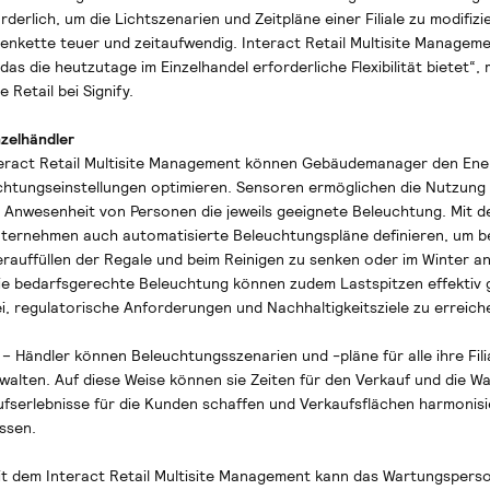
erlich, um die Lichtszenarien und Zeitpläne einer Filiale zu modifizi
nkette teuer und zeitaufwendig. Interact Retail Multisite Manageme
s die heutzutage im Einzelhandel erforderliche Flexibilität bietet“,
Retail bei Signify.
nzelhändler
teract Retail Multisite Management können Gebäudemanager den Ene
uchtungseinstellungen optimieren. Sensoren ermöglichen die Nutzung
i Anwesenheit von Personen die jeweils geeignete Beleuchtung. Mit d
ternehmen auch automatisierte Beleuchtungspläne definieren, um be
erauffüllen der Regale und beim Reinigen zu senken oder im Winter an
ie bedarfsgerechte Beleuchtung können zudem Lastspitzen effektiv
ei, regulatorische Anforderungen und Nachhaltigkeitsziele zu erreich
– Händler können Beleuchtungsszenarien und -pläne für alle ihre Fili
alten. Auf diese Weise können sie Zeiten für den Verkauf und die W
ufserlebnisse für die Kunden schaffen und Verkaufsflächen harmonis
ssen.
t dem Interact Retail Multisite Management kann das Wartungsperso