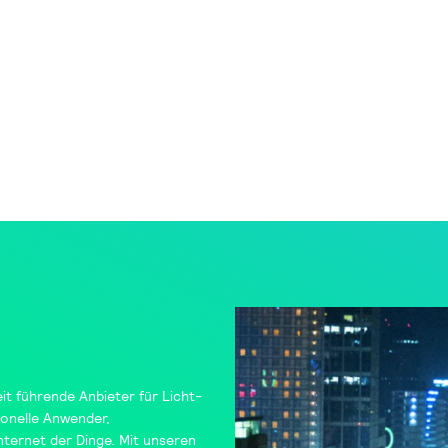
it führende Anbieter für Licht-
onelle Anwender,
ternet der Dinge. Mit unseren