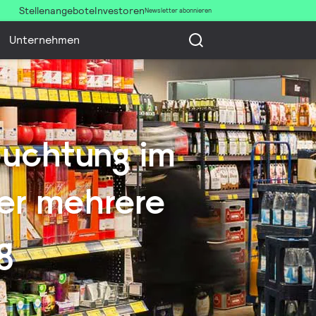
Stellenangebote
Investoren
Newsletter abonnieren
Unternehmen
leuchtung im
er mehrere
g