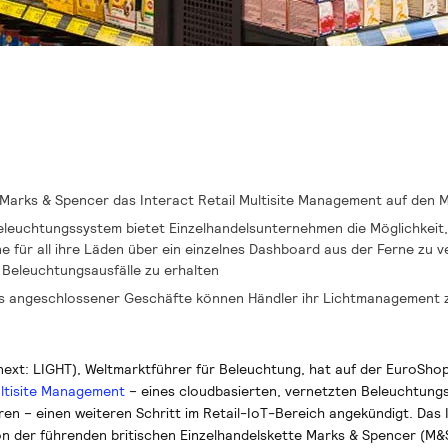
 Marks & Spencer das Interact Retail Multisite Management auf den 
eleuchtungssystem bietet Einzelhandelsunternehmen die Möglichkeit,
 für all ihre Läden über ein einzelnes Dashboard aus der Ferne zu 
 Beleuchtungsausfälle zu erhalten
s angeschlossener Geschäfte können Händler ihr Lichtmanagement z
ext: LIGHT), Weltmarktführer für Beleuchtung, hat auf der EuroShop
ultisite Management
– eines cloudbasierten, vernetzten Beleuchtung
tren – einen weiteren Schritt im Retail-IoT-Bereich angekündigt. Das 
 der führenden britischen Einzelhandelskette Marks & Spencer (M&S