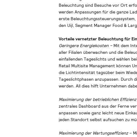
Beleuchtung sind Besuche vor Ort erford
werden Anpassungen für die ganze Lade
erste Beleuchtungssteuerungssystem, da
den Uijl, Segment Manager Food & Large 
Vorteile vernetzter Beleuchtung für Ei
Geringere Energiekosten –
Mit dem In
aller Filialen überwachen und die Bele
einfallenden Tageslichts und wählen be
Retail Multisite Management können Un
die Lichtintensität tagsüber beim Wied
Tageslichtphasen anzupassen. Durch d
werden. All dies hilft Unternehmen dab
Maximierung der betrieblichen Effizienz
zentrales Dashboard aus der Ferne verw
anpassen sowie ganz leicht neue Einka
jeden Standort selbst aufsuchen zu mü
Maximierung der Wartungseffizienz
– Mi