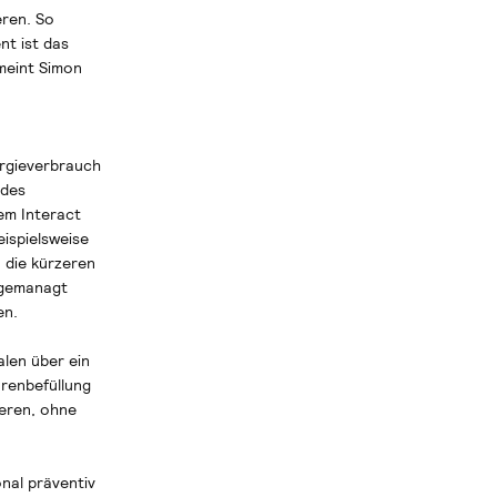
eren. So
nt ist das
 meint Simon
rgieverbrauch
 des
em Interact
ispielsweise
 die kürzeren
 gemanagt
en.
alen über ein
arenbefüllung
ieren, ohne
nal präventiv