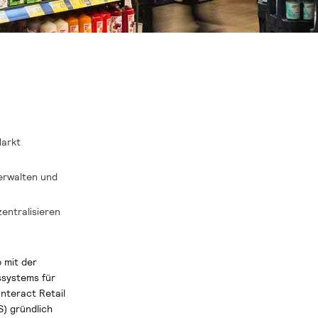
Markt
verwalten und
entralisieren
 mit der
ssystems für
Interact Retail
) gründlich