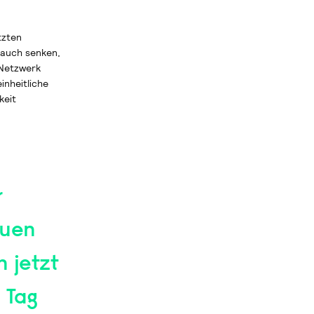
tzten
rauch senken,
 Netzwerk
inheitliche
keit
r
euen
n jetzt
 Tag