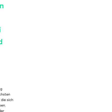
en
i
d
ng
chsten
 die sich
ben.
der