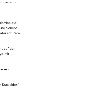
örungen schon
blemlos auf
ine sichere
Interact Retail
ht auf der
s, mit
nisse im
n Düsseldorf