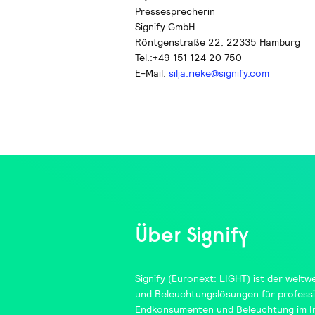
Pressesprecherin
Signify GmbH
Röntgenstraße 22, 22335 Hamburg
Tel.:+49 151 124 20 750
E-Mail:
silja.rieke@signify.com
Über Signify
Signify
(Euronext: LIGHT) ist der weltwe
und Beleuchtungslösungen für professi
Endkonsumenten und Beleuchtung im In