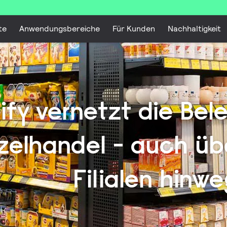
te
Anwendungsbereiche
Für Kunden
Nachhaltigkeit
nify vernetzt die Be
zelhandel - auch üb
Filialen hinwe