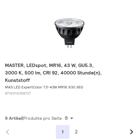
MASTER, LEDspot, MR16, 43 W, GU5.3,
3000 K, 500 lm, CRI 92, 40000 Stunde(n),
Kunststoff
MAS LED ExpertColor 7.5-43W MR16 930 36D
8719514358737
8
9 Artikel
Produkte pro Seite
2
1