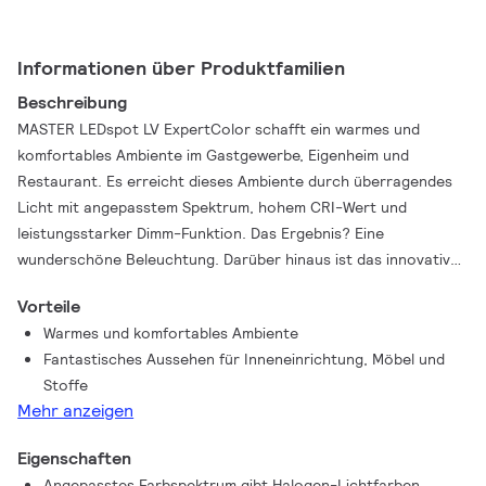
Informationen über Produktfamilien
Beschreibung
MASTER LEDspot LV ExpertColor schafft ein warmes und
komfortables Ambiente im Gastgewerbe, Eigenheim und
Restaurant. Es erreicht dieses Ambiente durch überragendes
Licht mit angepasstem Spektrum, hohem CRI-Wert und
leistungsstarker Dimm-Funktion. Das Ergebnis? Eine
wunderschöne Beleuchtung. Darüber hinaus ist das innovative
Linsendesign ohne Einfassung durch ihr sauberes und klares
Vorteile
Aussehen für nahezu jede Inneneinrichtung geeignet. Sie
Warmes und komfortables Ambiente
können außerdem die gesamte ExpertColor-Familie nutzen, die
Fantastisches Aussehen für Inneneinrichtung, Möbel und
auch Lampen der Serien LEDspot MV und LEDspot Par
Stoffe
einschließt.
Mehr anzeigen
Eigenschaften
Angepasstes Farbspektrum gibt Halogen-Lichtfarben