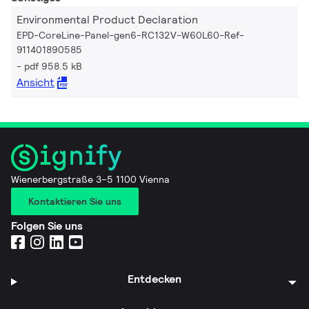
Environmental Product Declaration
EPD-CoreLine-Panel-gen6-RC132V-W60L60-Ref-
911401890585
pdf 958.5 kB
Ansicht
Wienerbergstraße 3–5 1100 Vienna
Kontaktieren Sie uns
Folgen Sie uns
Entdecken