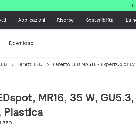
L
tti
Applicazioni
Risorse
Sostenibilità
La n
e
Download
LED
Faretti LED
Faretto LED MASTER ExpertColor LV
EDspot, MR16, 35 W, GU5.3,
 Plastica
0 36D