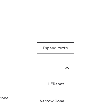
Espandi tutto
LEDspot
zione
Narrow Cone