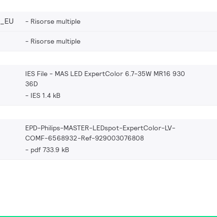
2_EU
Risorse multiple
Risorse multiple
IES File - MAS LED ExpertColor 6.7-35W MR16 930
36D
IES 1.4 kB
EPD-Philips-MASTER-LEDspot-ExpertColor-LV-
COMF-6568932-Ref-929003076808
pdf 733.9 kB