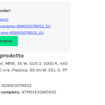
olari
dotti
tographs-929003079502_EU
grams-929003079502_EU
 scarica
 prodotto
, MR16, 35 W, GU5.3, 3000 K, 440
0 ore, Plastica, 65 lm/W, EEL G, PF
:
929003079502
e completo:
871951435861400