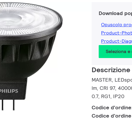
Download pop
Opuscolo pro
Product-Pho
Product-Dia
Seleziona e
Descrizione
MASTER, LEDspot
lm, CRI 97, 4000
0.7, RG1, IP20
Codice d'ordine
Codice d'ordin