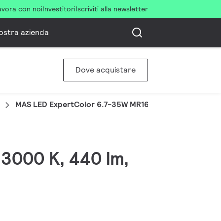
avora con noi
Investitori
Iscriviti alla newsletter
ostra azienda
Dove acquistare
MAS LED ExpertColor 6.7-35W MR16 930 36D
 3000 K, 440 lm,