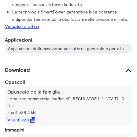
spegnersi senza limitarne la durata
La tecnologia SmartPower garantisce luce costante
indipendentemente dalle oscillazioni della tensione di rete.
Visualizza altro
Applicazioni
Applicazioni di illuminazione per interni, generale e per attività, in combinazione con sistemi di controllo dell'illuminazione (controllo personale, daylight linking e/o rilevamento del movimento)
Download
Opuscoli
Opuscolo della famiglia
Localized commercial leaflet HF-REGULATOR II 1-10V TL-D
it_IT
pdf 588.4 kB
Visualizza
Immagini