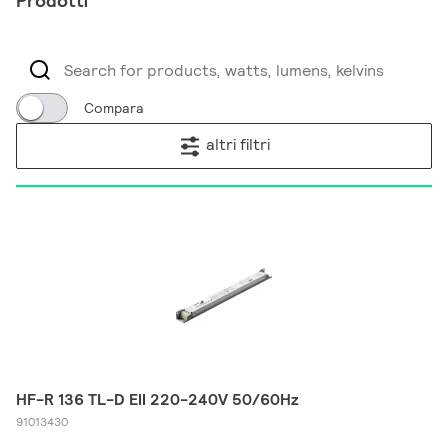
Prodotti
Compara
altri filtri
HF-R 136 TL-D EII 220-240V 50/60Hz
91013430