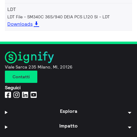
LDT
LDT File - SM340C 36S/940 DEIA PCS L120 SI
LDT
Downloads
Viale Sarca 235 Milano, MI, 20126
Contatti
Seguici
Esplora
Impatto