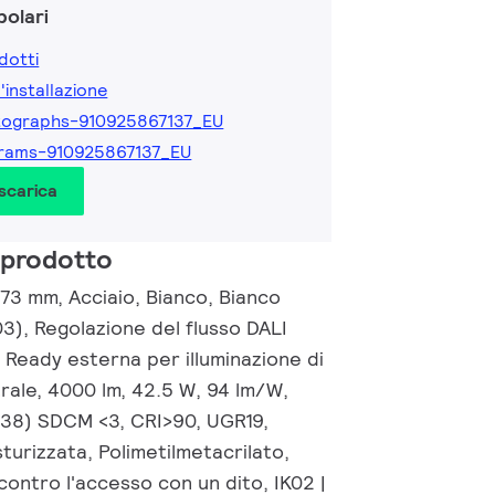
olari
dotti
l'installazione
tographs-910925867137_EU
rams-910925867137_EU
 scarica
 prodotto
3 mm, Acciaio, Bianco, Bianco
3), Regolazione del flusso DALI
 Ready esterna per illuminazione di
ale, 4000 lm, 42.5 W, 94 lm/W,
0.38) SDCM <3, CRI>90, UGR19,
sturizzata, Polimetilmetacrilato,
contro l'accesso con un dito, IK02 |