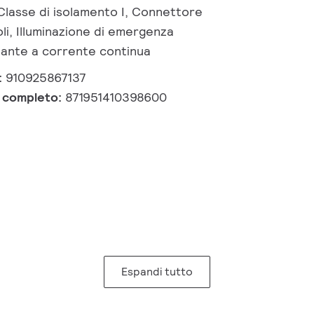
Classe di isolamento I, Connettore
li, Illuminazione di emergenza
nante a corrente continua
:
910925867137
e completo:
871951410398600
Espandi tutto