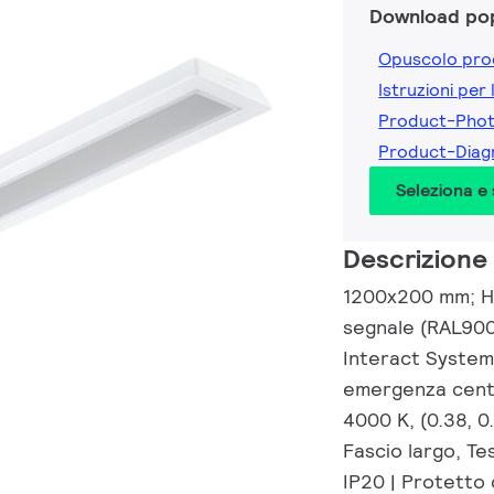
Download pop
Opuscolo pro
Istruzioni per 
Product-Pho
Product-Diag
Seleziona e
Descrizione
1200x200 mm; H7
segnale (RAL900
Interact System
emergenza centr
4000 K, (0.38, 
Fascio largo, Te
IP20 | Protetto 