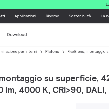
L
tti
Applicazioni
Risorse
Sostenibilità
La n
e
Download
minazione per interni
Plafone
FlexBlend, montaggio s
, montaggio su superficie, 
 lm, 4000 K, CRI>90, DALI