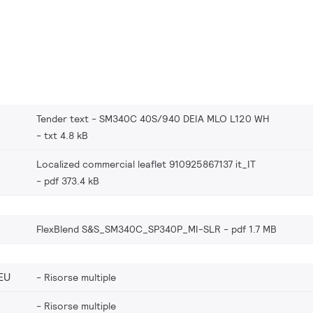
Tender text - SM340C 40S/940 DEIA MLO L120 WH
txt 4.8 kB
Localized commercial leaflet 910925867137 it_IT
pdf 373.4 kB
FlexBlend S&S_SM340C_SP340P_MI-SLR
pdf 1.7 MB
EU
Risorse multiple
Risorse multiple