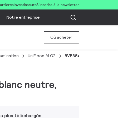
arrières
Investisseurs
S’inscrire à la newsletter
Notre entreprise
Où acheter
llumination
UniFlood M G2
BVP354 144LED 40K 220V 
blanc neutre,
s plus téléchargés