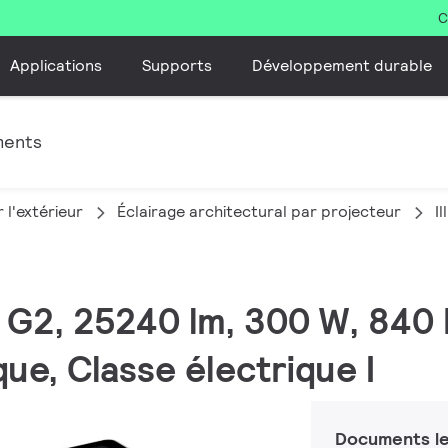
C
Applications
Supports
Développement durable
ments
 l'extérieur
Éclairage architectural par projecteur
I
M G2, 25240 lm, 300 W, 840 
e, Classe électrique I
Documents le