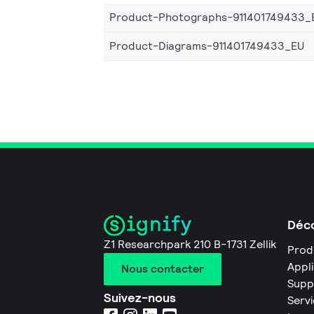
Product-Photographs-911401749433_
Product-Diagrams-911401749433_EU
Déco
Z1 Researchpark 210 B-1731 Zellik
Prod
Appl
Nous contacter
Supp
Suivez-nous
Servi