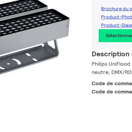
Brochure du 
Product-Pho
Product-Diag
Sélectionne
Description 
Philips UniFloo
neutre, DMX/RDM
Code de comm
Code de comma