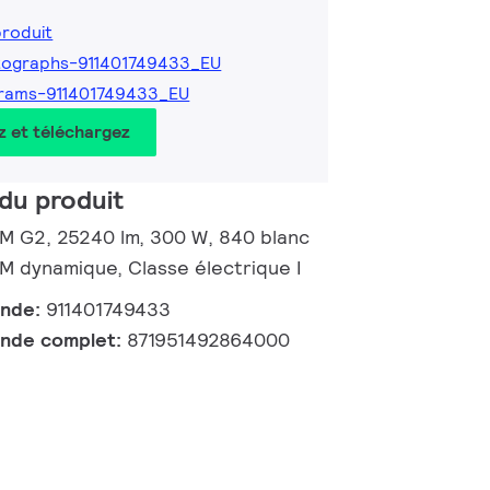
produit
tographs-911401749433_EU
rams-911401749433_EU
z et téléchargez
du produit
d M G2, 25240 lm, 300 W, 840 blanc
 dynamique, Classe électrique I
ande:
911401749433
nde complet:
871951492864000