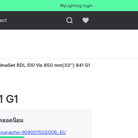
MyLighting login
act
imeSet RDL 510 Vis 850 mm(33'') 841 G1
1 G1
ดยอดนิยม
tographs-929001502006_EU