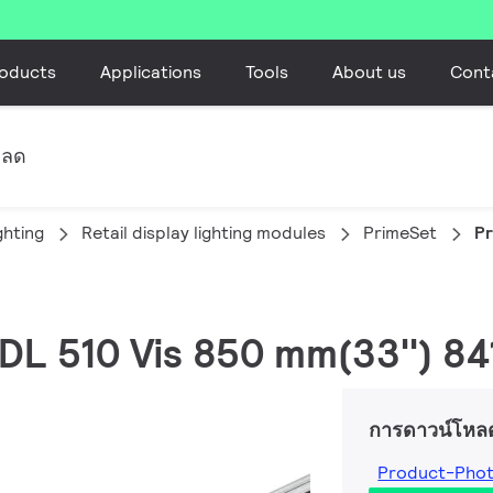
oducts
Applications
Tools
About us
Cont
หลด
ghting
Retail display lighting modules
PrimeSet
Pr
RDL 510 Vis 850 mm(33'') 84
การดาวน์โหล
Product-Pho