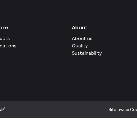
ore
About
ucts
About us
ications
Quality
s
Sustainability
ธิ์.
Site owner
Coo