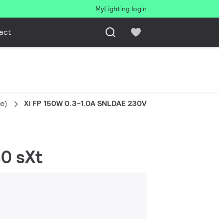
MyLighting login
act
e)
Xi FP 150W 0.3-1.0A SNLDAE 230V S240 sXt
40 sXt