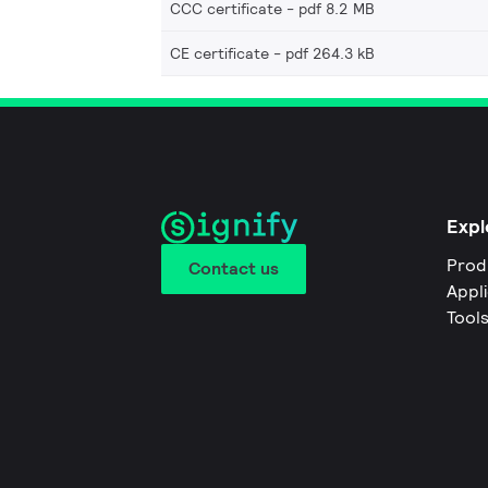
CCC certificate
pdf 8.2 MB
CE certificate
pdf 264.3 kB
Expl
Prod
Contact us
Appl
Tool