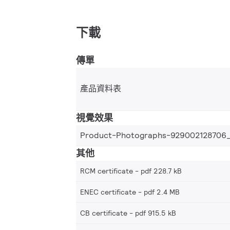
下載
傳單
產品資料表
視覺效果
Product-Photographs-929002128706
其他
RCM certificate
pdf 228.7 kB
ENEC certificate
pdf 2.4 MB
CB certificate
pdf 915.5 kB