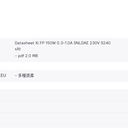
Datasheet Xi FP 150W 0.3-1.0A SNLDAE 230V S240
sXt
pdf 2.0 MB
_EU
多種資產