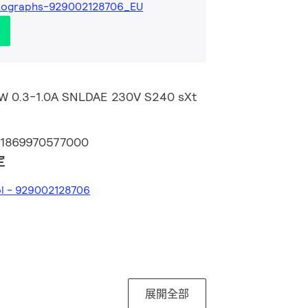
tographs-929002128706_EU
50W 0.3-1.0A SNLDAE 230V S240 sXt
71869970577000
定
ol - 929002128706
展開全部