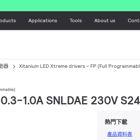
oducts
Applications
Tools
About us
Cont
動器
Xitanium LED Xtreme drivers – FP (Full Programmabl
ammable)
W 0.3-1.0A SNLDAE 230V S2
熱門下載
產品資料表